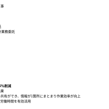
工事
託
計業務委託
5％削減
結果
共有ができ、情報が1箇所にまとまり作業効率が向上
の労働時間を有効活用