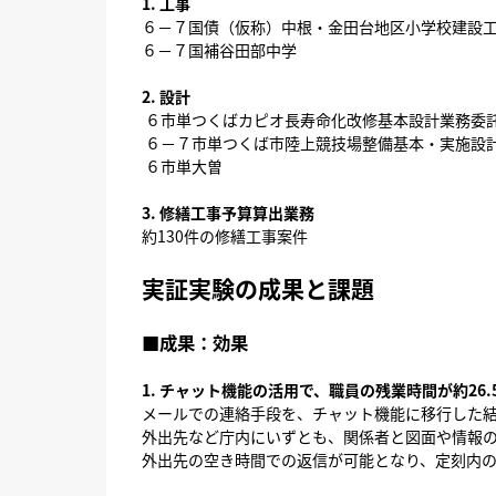
1. 工事
６－７国債（仮称）中根・金田台地区小学校建設
６－７国補谷田部中学
2. 設計
６市単つくばカピオ長寿命化改修基本設計業務委
６－７市単つくば市陸上競技場整備基本・実施設
６市単大曽
3. 修繕工事予算算出業務
約130件の修繕工事案件
実証実験の成果と課題
■成果：効果
1. チャット機能の活用で、職員の残業時間が約26.
メールでの連絡手段を、チャット機能に移行した
外出先など庁内にいずとも、関係者と図面や情報の
外出先の空き時間での返信が可能となり、定刻内