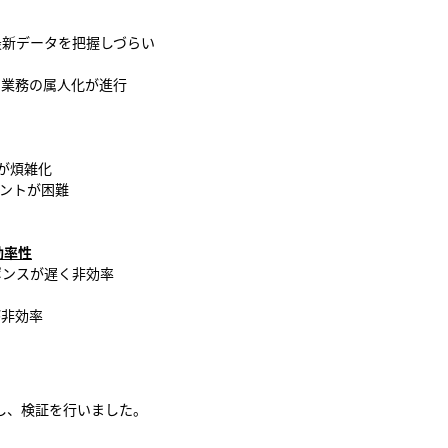
最新データを把握しづらい
、業務の属人化が進行
が煩雑化
ントが困難
効率性
ポンスが遅く非効率
が非効率
入し、検証を行いました。