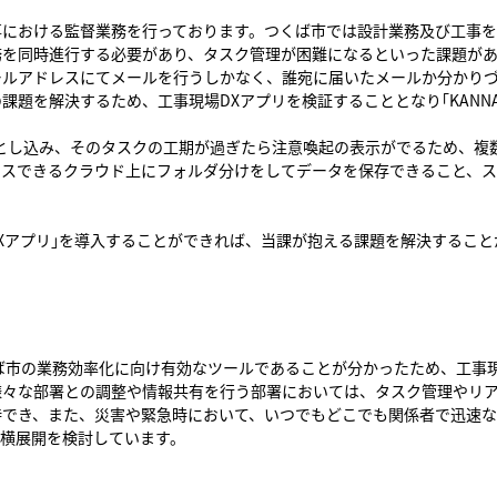
における監督業務を行っております。つくば市では設計業務及び工事を年
務を同時進行する必要があり、タスク管理が困難になるといった課題が
ールアドレスにてメールを行うしかなく、誰宛に届いたメールか分かり
課題を解決するため、工事現場DXアプリを検証することとなり｢KANN
とし込み、そのタスクの工期が過ぎたら注意喚起の表示がでるため、複
セスできるクラウド上にフォルダ分けをしてデータを保存できること、
。
場DXアプリ｣を導入することができれば、当課が抱える課題を解決するこ
ば市の業務効率化に向け有効なツールであることが分かったため、工事現
様々な部署との調整や情報共有を行う部署においては、タスク管理やリ
待でき、また、災害や緊急時において、いつでもどこでも関係者で迅速
の横展開を検討しています。