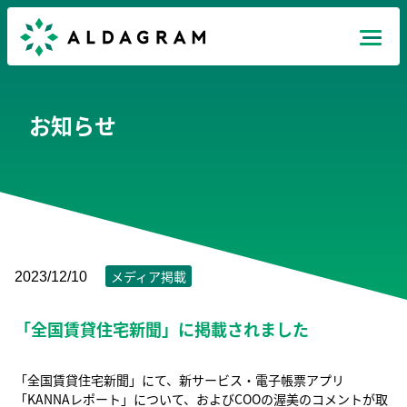
Mission
お知らせ
Products
News
Recruit
メディア掲載
2023/12/10
「全国賃貸住宅新聞」に掲載されました
Company
JP
EN
TH
「全国賃貸住宅新聞」にて、新サービス・電子帳票アプリ
「KANNAレポート」について、およびCOOの渥美のコメントが取