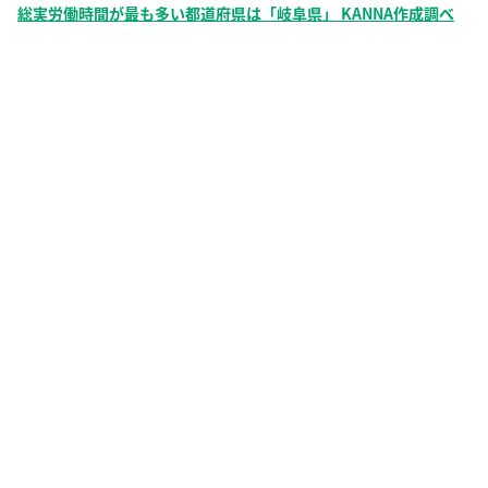
総実労働時間が最も多い都道府県は「岐阜県」 KANNA作成調べ