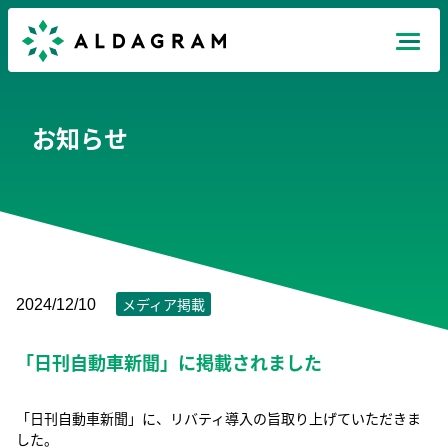
Mission
お知らせ
Products
News
Recruit
メディア掲載
2024/12/10
「日刊自動車新聞」に掲載されました
Company
JP
EN
TH
「日刊自動車新聞」に、リバティ導入の旨取り上げていただきま
した。