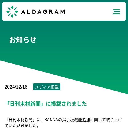
Mission
お知らせ
Products
News
Recruit
メディア掲載
2024/12/16
「日刊木材新聞」に掲載されました
Company
JP
EN
TH
「日刊木材新聞」に、KANNAの掲示板機能追加に関して取り上げ
ていただきました。