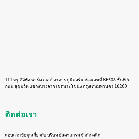
111 ทรู ดิจิทัล พาร์ค เวสต์ อาคาร ยูนิคอร์น ห้องเลขที่ BE508 ชั้นที่ 5
ถนน สุขุมวิท แขวงบางจาก เขตพระโขนง กรุงเทพมหานคร 10260
ติดต่อเรา
สอบถามข้อมูลเกี่ยวกับ บริษัท อัลดาแกรม จำกัด คลิก